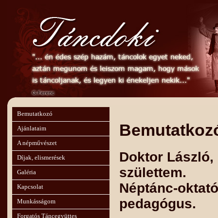
Bemutatkozó
Bemutatkoz
Ajánlataim
A népművészet
Doktor László
Díjak, elismerések
születtem.
Galéria
Néptánc-oktató
Kapcsolat
pedagógus.
Munkásságom
Forgatós Táncegyüttes