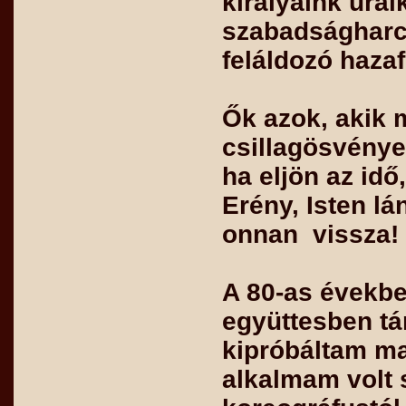
királyaink ural
szabadságharc 
feláldozó hazaf
Ők azok, akik m
csillagösvénye
ha eljön az id
Erény, Isten l
onnan vissza!
A 80-as évekb
együttesben tá
kipróbáltam ma
alkalmam volt 