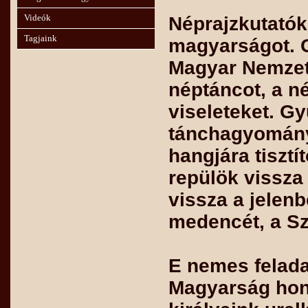
Néprajzkutatók
Videók
Tagjaink
magyarságot. 
Magyar Nemzet 
néptáncot, a n
viseleteket. G
tánchagyománya
hangjára tisz
repülök vissza
vissza a jelen
medencét, a Sz
E nemes feladat
Magyarság honf