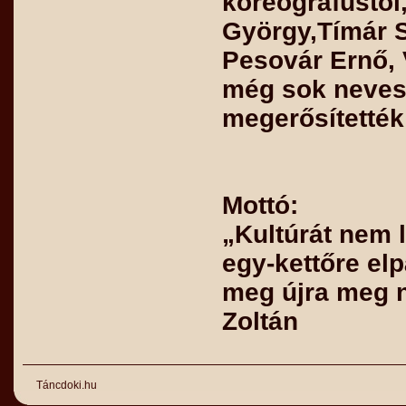
koreográfustól
György,Tímár S
Pesovár Ernő, 
még sok neves 
megerősítették
Mottó:
„Kultúrát nem l
egy-kettőre el
meg újra meg 
Zoltán
Táncdoki.hu